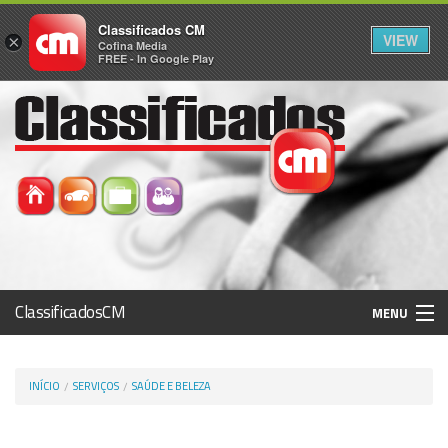
Classificados CM
VIEW
×
Cofina Media
FREE - In Google Play
ClassificadosCM
MENU
Histórico
INÍCIO
SERVIÇOS
SAÚDE E BELEZA
Registo / Login