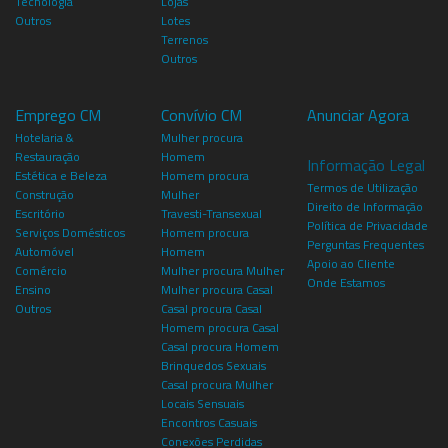
Tecnologia
Lojas
Outros
Lotes
Terrenos
Outros
Emprego CM
Convívio CM
Anunciar Agora
Hotelaria &
Mulher procura
Restauração
Homem
Informação Legal
Estética e Beleza
Homem procura
Termos de Utilização
Construção
Mulher
Direito de Informação
Escritório
Travesti-Transexual
Política de Privacidade
Serviços Domésticos
Homem procura
Perguntas Frequentes
Automóvel
Homem
Apoio ao Cliente
Comércio
Mulher procura Mulher
Onde Estamos
Ensino
Mulher procura Casal
Outros
Casal procura Casal
Homem procura Casal
Casal procura Homem
Brinquedos Sexuais
Casal procura Mulher
Locais Sensuais
Encontros Casuais
Conexões Perdidas