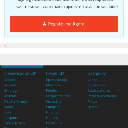
aos mesmos, com maior rapidez e total comodidade!
Registo-me Agora!
Pub
Classificados CM
Casas CM
Stand CM
Veículos
Apartamentos
Carros
Imóveis
Moradias
Comerciais
Emprego
Prédios
Autocaravanas
Animais
Parqueamentos
Peças & Acessórios
Bebé e Criança
Armazéns
Motos
Moda
Garagens
Barcos
Lazer
Quartos
Desporto
Quintas
Casa e Jardim
Escritórios