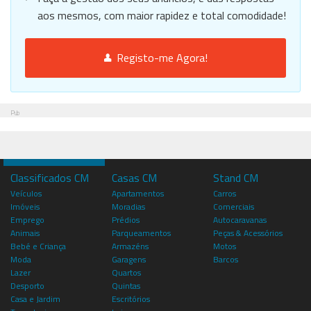
aos mesmos, com maior rapidez e total comodidade!
Registo-me Agora!
Pub
Classificados CM
Casas CM
Stand CM
Veículos
Apartamentos
Carros
Imóveis
Moradias
Comerciais
Emprego
Prédios
Autocaravanas
Animais
Parqueamentos
Peças & Acessórios
Bebé e Criança
Armazéns
Motos
Moda
Garagens
Barcos
Lazer
Quartos
Desporto
Quintas
Casa e Jardim
Escritórios