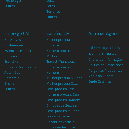
Tecnologia
Lojas
Outros
Lotes
Terrenos
Outros
Emprego CM
Convívio CM
Anunciar Agora
Hotelaria &
Mulher procura
Restauração
Homem
Informação Legal
Estética e Beleza
Homem procura
Termos de Utilização
Construção
Mulher
Direito de Informação
Escritório
Travesti-Transexual
Política de Privacidade
Serviços Domésticos
Homem procura
Perguntas Frequentes
Automóvel
Homem
Apoio ao Cliente
Comércio
Mulher procura Mulher
Onde Estamos
Ensino
Mulher procura Casal
Outros
Casal procura Casal
Homem procura Casal
Casal procura Homem
Brinquedos Sexuais
Casal procura Mulher
Locais Sensuais
Encontros Casuais
Conexões Perdidas