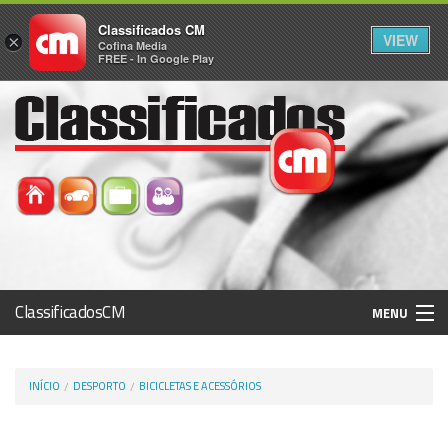
Classificados CM
VIEW
×
Cofina Media
FREE - In Google Play
ClassificadosCM
MENU
Histórico
INÍCIO
DESPORTO
BICICLETAS E ACESSÓRIOS
Registo / Login