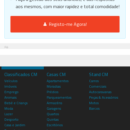
aos mesmos, com maior rapidez e total comodidade!
Registo-me Agora!
Pub
Classificados CM
Casas CM
Stand CM
Veículos
Apartamentos
Carros
Imóveis
Moradias
Comerciais
Emprego
Prédios
Autocaravanas
Animais
Parqueamentos
Peças & Acessórios
Bebé e Criança
Armazéns
Motos
Moda
Garagens
Barcos
Lazer
Quartos
Desporto
Quintas
Casa e Jardim
Escritórios