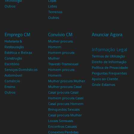
Tecnologia
Lojas
Outros
Lotes
Terrenos
Outros
Emprego CM
Convívio CM
Anunciar Agora
Hotelaria &
Mulher procura
Restauração
Homem
Informação Legal
Estética e Beleza
Homem procura
Termos de Utilização
Construção
Mulher
Direito de Informação
Escritório
Travesti-Transexual
Política de Privacidade
Serviços Domésticos
Homem procura
Perguntas Frequentes
Automóvel
Homem
Apoio ao Cliente
Comércio
Mulher procura Mulher
Onde Estamos
Ensino
Mulher procura Casal
Outros
Casal procura Casal
Homem procura Casal
Casal procura Homem
Brinquedos Sexuais
Casal procura Mulher
Locais Sensuais
Encontros Casuais
Conexões Perdidas