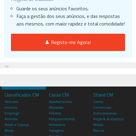
Guarde os seus anúncios favoritos.
Faça a gestão dos seus anúncios, e das respostas
aos mesmos, com maior rapidez e total comodidade!
Registo-me Agora!
Pub
Classificados CM
Casas CM
Stand CM
Veículos
Apartamentos
Carros
Imóveis
Moradias
Comerciais
Emprego
Prédios
Autocaravanas
Animais
Parqueamentos
Peças & Acessórios
Bebé e Criança
Armazéns
Motos
Moda
Garagens
Barcos