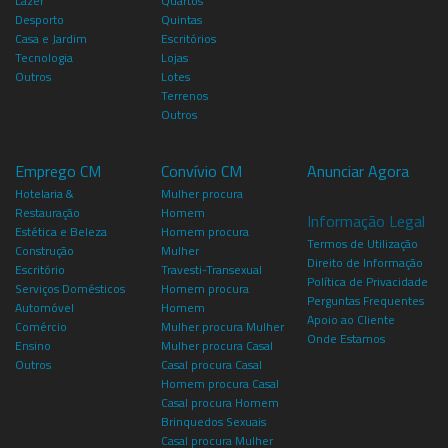
Lazer
Quartos
Desporto
Quintas
Casa e Jardim
Escritórios
Tecnologia
Lojas
Outros
Lotes
Terrenos
Outros
Emprego CM
Convívio CM
Anunciar Agora
Hotelaria &
Mulher procura
Restauração
Homem
Informação Legal
Estética e Beleza
Homem procura
Termos de Utilização
Construção
Mulher
Direito de Informação
Escritório
Travesti-Transexual
Política de Privacidade
Serviços Domésticos
Homem procura
Perguntas Frequentes
Automóvel
Homem
Apoio ao Cliente
Comércio
Mulher procura Mulher
Onde Estamos
Ensino
Mulher procura Casal
Outros
Casal procura Casal
Homem procura Casal
Casal procura Homem
Brinquedos Sexuais
Casal procura Mulher