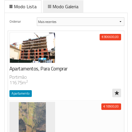
Modo Lista
Modo Galeria
Anunciar Agora
Ordenar
€ 806600,00
Apartamentos, Para Comprar
Portimão
2
116.75m
Apartamento
€ 18900,00