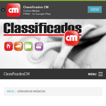
Classificados CM
VIEW
×
Cofina Media
FREE - In Google Play
ClassificadosCM
MENU
Histórico
INÍCIO
LISTAGEM DE ANÚNCIOS
Registo / Login