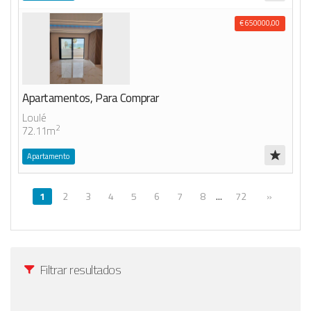
€ 650000,00
Apartamentos, Para Comprar
Loulé
2
72.11m
Apartamento
1
2
3
4
5
6
7
8
...
72
»
Filtrar resultados